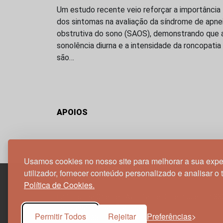
Um estudo recente veio reforçar a importância
dos sintomas na avaliação da síndrome de apne
obstrutiva do sono (SAOS), demonstrando que 
sonolência diurna e a intensidade da roncopatia
são…
APOIOS
Usamos cookies no nosso site para melhorar a sua expe
utilizador, fornecer conteúdo personalizado e analisar o 
Política de Cookies.
Edif. Lisboa Oriente | Av. Infante D. Henrique, n.º 33
1800-282 Lisboa | Portugal
Permitir Todos
Rejeitar
Preferências
21 850 40 65