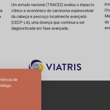
int
Um estudo nacional (TRACE2) avaliou o impacto
Oto
ia
clínico e económico do carcinoma espinocelular
Ma
a
da cabeça e pescoço localmente avançado
da
(CECP-LA), uma doença que continua a ser
ava
diagnosticada em fase avançada…
riência de
tráfego.
3H, esc. 37