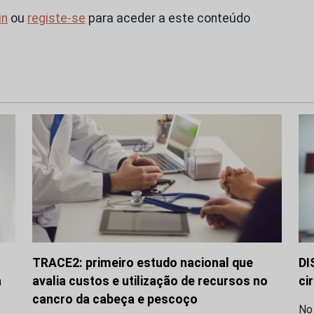
in
ou
registe-se
para aceder a este conteúdo
TRACE2: primeiro estudo nacional que
DI
a
avalia custos e utilização de recursos no
ci
cancro da cabeça e pescoço
No