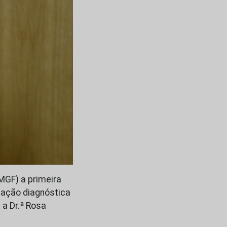
MGF) a primeira
tação diagnóstica
 a Dr.ª Rosa