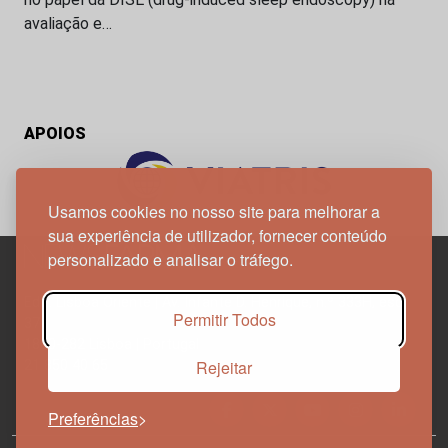
avaliação e…
APOIOS
Usamos cookies no nosso site para melhorar a
sua experiência de utilizador, fornecer conteúdo
personalizado e analisar o tráfego.
Edif. Lisboa Oriente | Av. Infante D. Henrique, n.º 333H, esc.
Permitir Todos
37
1800-282 Lisboa | Portugal
Rejeitar
21 850 40 65
Preferências