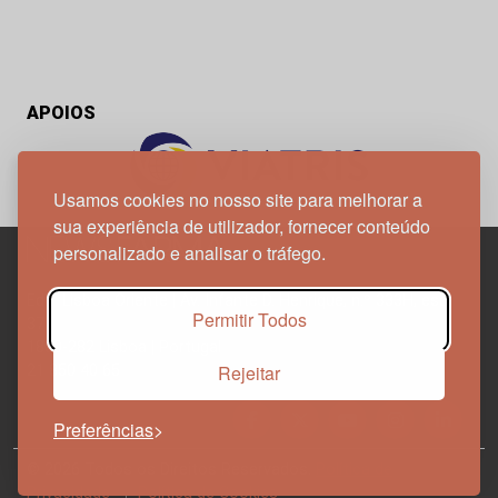
APOIOS
Usamos cookies no nosso site para melhorar a
sua experiência de utilizador, fornecer conteúdo
personalizado e analisar o tráfego.
Edif. Lisboa Oriente | Av. Infante D. Henrique, n.º 333H, esc.
Permitir Todos
37
1800-282 Lisboa | Portugal
Rejeitar
21 850 40 65
Preferências
© 2026 Todos os Direitos Reservados.
Política de
Privacidade
Política de Cookies