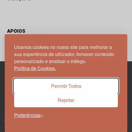
APOIOS
Usamos cookies no nosso site para melhorar a
sua experiência de utilizador, fornecer conteúdo
personalizado e analisar o tráfego.
Política de Cookies.
Edif. Lisboa Oriente | Av. Infante D. Henrique, n.º 333H, esc.
Permitir Todos
37
1800-282 Lisboa | Portugal
Rejeitar
21 850 40 65
Preferências
© 2026 Todos os Direitos Reservados.
Política de
Privacidade
Política de Cookies