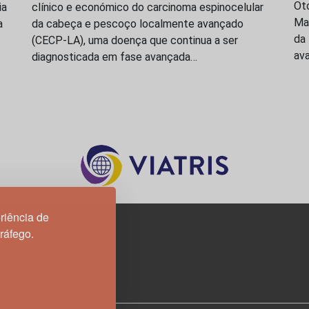
Oto
ia
clínico e económico do carcinoma espinocelular
Ma
a
da cabeça e pescoço localmente avançado
da
(CECP-LA), uma doença que continua a ser
ava
diagnosticada em fase avançada…
riência de
tráfego.
3H, esc. 37