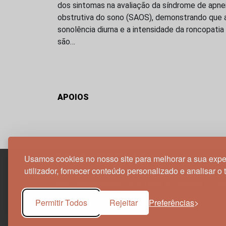
dos sintomas na avaliação da síndrome de apne
obstrutiva do sono (SAOS), demonstrando que 
sonolência diurna e a intensidade da roncopatia
são…
APOIOS
Usamos cookies no nosso site para melhorar a sua expe
utilizador, fornecer conteúdo personalizado e analisar o 
Edif. Lisboa Oriente | Av. Infante D. Henrique, n.º 33
1800-282 Lisboa | Portugal
Permitir Todos
Rejeitar
Preferências
21 850 40 65