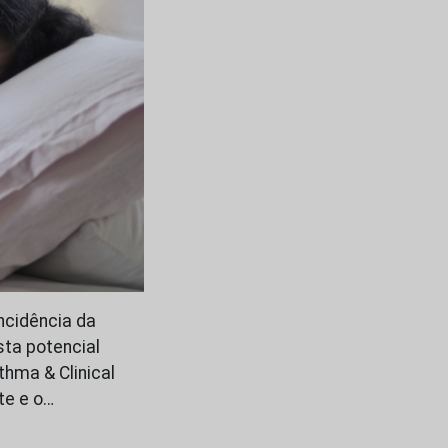
ncidência da
ta potencial
thma & Clinical
te e o…