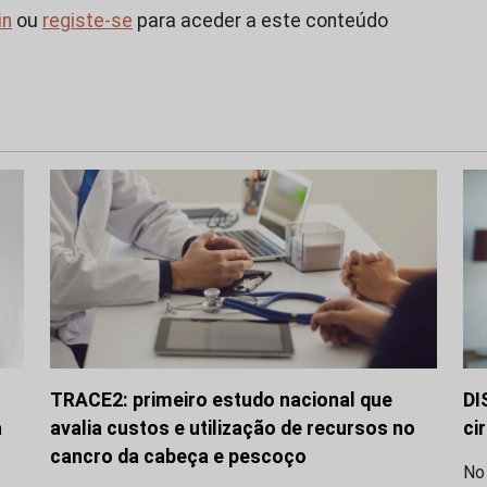
in
ou
registe-se
para aceder a este conteúdo
TRACE2: primeiro estudo nacional que
DI
a
avalia custos e utilização de recursos no
ci
cancro da cabeça e pescoço
No