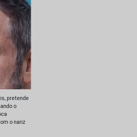
is, pretende
cando o
oca
com o nariz