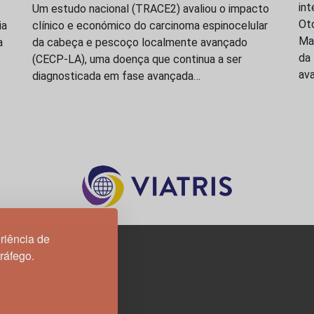
int
Um estudo nacional (TRACE2) avaliou o impacto
Oto
ia
clínico e económico do carcinoma espinocelular
Ma
a
da cabeça e pescoço localmente avançado
da
(CECP-LA), uma doença que continua a ser
ava
diagnosticada em fase avançada…
riência de
tráfego.
3H, esc. 37