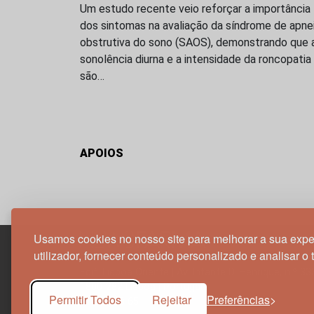
Um estudo recente veio reforçar a importância
dos sintomas na avaliação da síndrome de apne
obstrutiva do sono (SAOS), demonstrando que 
sonolência diurna e a intensidade da roncopatia
são…
APOIOS
Usamos cookies no nosso site para melhorar a sua expe
utilizador, fornecer conteúdo personalizado e analisar o 
Edif. Lisboa Oriente | Av. Infante D. Henrique, n.º 33
1800-282 Lisboa | Portugal
Permitir Todos
Rejeitar
Preferências
21 850 40 65