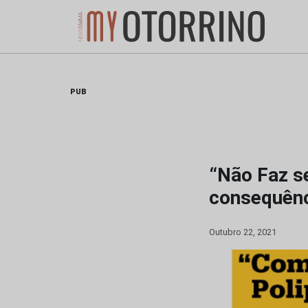
Skip
to
content
PUB
“Não Faz se
consequênc
Outubro 22, 2021