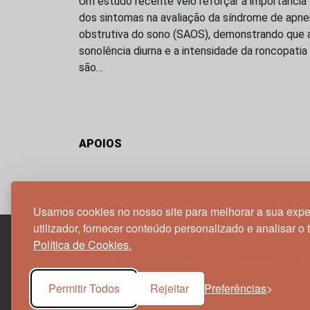
Um estudo recente veio reforçar a importância
dos sintomas na avaliação da síndrome de apne
obstrutiva do sono (SAOS), demonstrando que 
sonolência diurna e a intensidade da roncopatia
são…
APOIOS
Usamos cookies no nosso site para melhorar a sua expe
utilizador, fornecer conteúdo personalizado e analisar o 
Política de Cookies.
Edif. Lisboa Oriente | Av. Infante D. Henrique, n.º 33
1800-282 Lisboa | Portugal
Permitir Todos
Rejeitar
Preferências
21 850 40 65