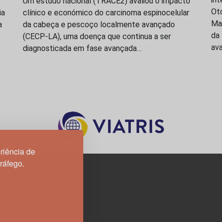
Um estudo nacional (TRACE2) avaliou o impacto
Oto
ia
clínico e económico do carcinoma espinocelular
Ma
a
da cabeça e pescoço localmente avançado
da
(CECP-LA), uma doença que continua a ser
ava
diagnosticada em fase avançada…
riência de
tráfego.
3H, esc. 37