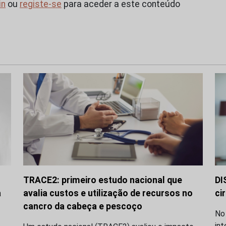
in
ou
registe-se
para aceder a este conteúdo
TRACE2: primeiro estudo nacional que
DI
a
avalia custos e utilização de recursos no
ci
cancro da cabeça e pescoço
No
int