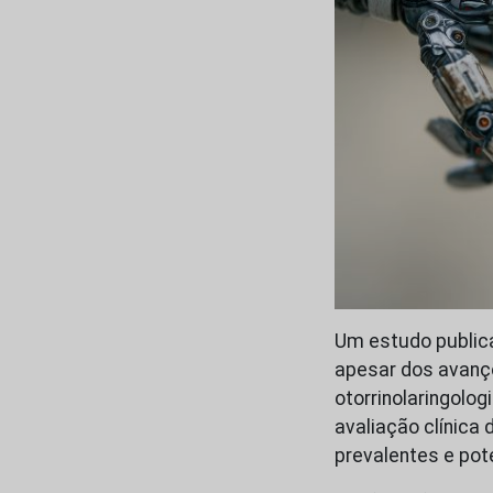
Um estudo publica
apesar dos avanços
otorrinolaringolo
avaliação clínica
prevalentes e po