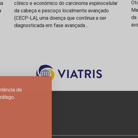
Oto
ia
clínico e económico do carcinoma espinocelular
Ma
a
da cabeça e pescoço localmente avançado
da
(CECP-LA), uma doença que continua a ser
ava
diagnosticada em fase avançada…
riência de
tráfego.
3H, esc. 37