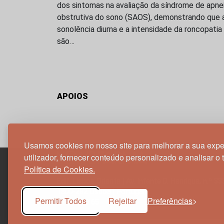
dos sintomas na avaliação da síndrome de apne
obstrutiva do sono (SAOS), demonstrando que 
sonolência diurna e a intensidade da roncopatia
são…
APOIOS
Usamos cookies no nosso site para melhorar a sua expe
utilizador, fornecer conteúdo personalizado e analisar o 
Política de Cookies.
Edif. Lisboa Oriente | Av. Infante D. Henrique, n.º 33
1800-282 Lisboa | Portugal
Permitir Todos
Rejeitar
Preferências
21 850 40 65