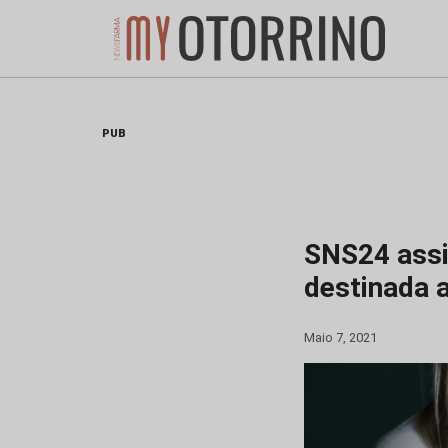
Skip
to
content
PUB
SNS24 assi
destinada 
Maio 7, 2021