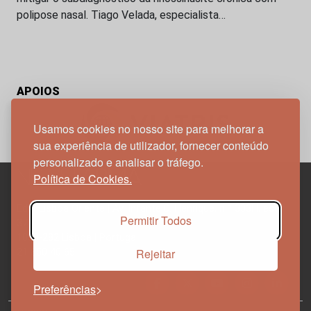
polipose nasal. Tiago Velada, especialista…
APOIOS
Usamos cookies no nosso site para melhorar a
sua experiência de utilizador, fornecer conteúdo
personalizado e analisar o tráfego.
Política de Cookies.
Edif. Lisboa Oriente | Av. Infante D. Henrique, n.º 333H, esc.
Permitir Todos
37
1800-282 Lisboa | Portugal
Rejeitar
21 850 40 65
Preferências