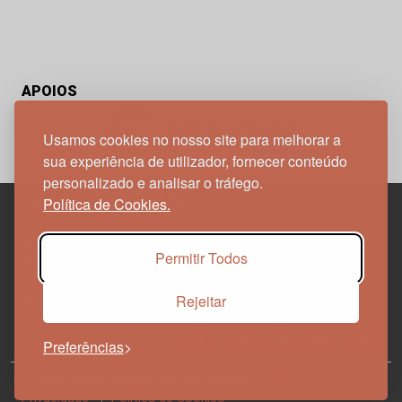
APOIOS
Usamos cookies no nosso site para melhorar a
sua experiência de utilizador, fornecer conteúdo
personalizado e analisar o tráfego.
Política de Cookies.
Edif. Lisboa Oriente | Av. Infante D. Henrique, n.º 333H, esc.
Permitir Todos
37
1800-282 Lisboa | Portugal
Rejeitar
21 850 40 65
Preferências
© 2026 Todos os Direitos Reservados.
Política de
Privacidade
Política de Cookies