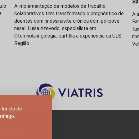
Sã
ulo
A implementação de modelos de trabalho
a
colaborativos tem transformado o prognóstico de
A a
doentes com rinossinusite crónica com polipose
Fam
nasal. Luísa Azevedo, especialista em
fun
Otorrinolaringologia, partilha a experiência da ULS
rin
Região…
Vel
riência de
tráfego.
3H, esc. 37