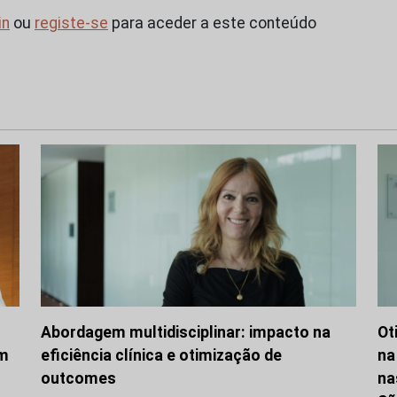
in
ou
registe-se
para aceder a este conteúdo
Abordagem multidisciplinar: impacto na
Ot
om
eficiência clínica e otimização de
na
outcomes
na