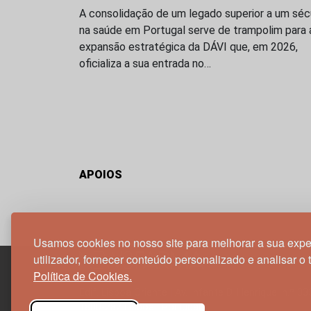
A consolidação de um legado superior a um séc
na saúde em Portugal serve de trampolim para 
expansão estratégica da DÁVI que, em 2026,
oficializa a sua entrada no…
APOIOS
Usamos cookies no nosso site para melhorar a sua expe
utilizador, fornecer conteúdo personalizado e analisar o 
Política de Cookies.
Edif. Lisboa Oriente | Av. Infante D. Henrique, n.º 33
1800-282 Lisboa | Portugal