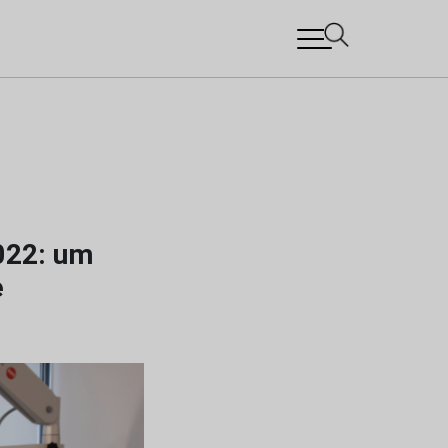
2022: um
e