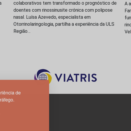
a
colaborativos tem transformado o prognóstico de
A a
doentes com rinossinusite crónica com polipose
Fam
nasal. Luísa Azevedo, especialista em
fun
Otorrinolaringologia, partilha a experiência da ULS
rin
Região…
Vel
riência de
tráfego.
3H, esc. 37