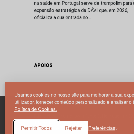
na saúde em Portugal serve de trampolim para 
expansão estratégica da DÁVI que, em 2026,
oficializa a sua entrada no…
APOIOS
Usamos cookies no nosso site para melhorar a sua expe
utilizador, fornecer conteúdo personalizado e analisar o 
Política de Cookies.
Edif. Lisboa Oriente | Av. Infante D. Henrique, n.º 33
1800-282 Lisboa | Portugal
Permitir Todos
Rejeitar
Preferências
21 850 40 65