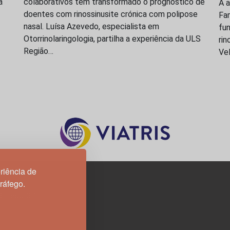
a
colaborativos tem transformado o prognóstico de
A a
doentes com rinossinusite crónica com polipose
Fam
nasal. Luísa Azevedo, especialista em
fun
Otorrinolaringologia, partilha a experiência da ULS
rin
Região…
Vel
riência de
tráfego.
3H, esc. 37