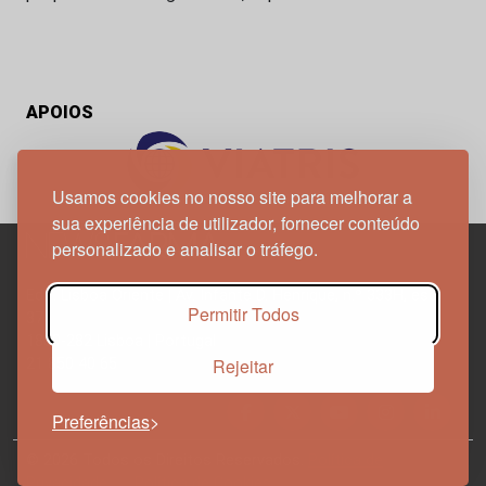
APOIOS
Usamos cookies no nosso site para melhorar a
sua experiência de utilizador, fornecer conteúdo
personalizado e analisar o tráfego.
Edif. Lisboa Oriente | Av. Infante D. Henrique, n.º 333H, esc.
Permitir Todos
37
1800-282 Lisboa | Portugal
Rejeitar
21 850 40 65
Preferências
© 2026 Todos os Direitos Reservados.
Política de
Privacidade
Política de Cookies