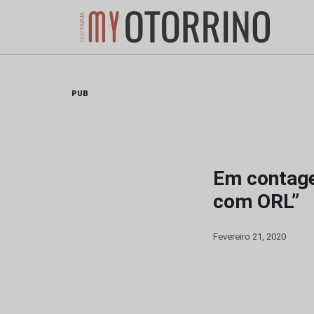
Skip
to
content
PUB
Em contage
com ORL”
Fevereiro 21, 2020