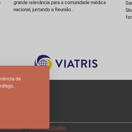
o
grande relevância para a comunidade médica
San
nacional, juntando a Reunião…
Sk
fo
riência de
tráfego.
3H, esc. 37
 Privacidade
Política de Cookies