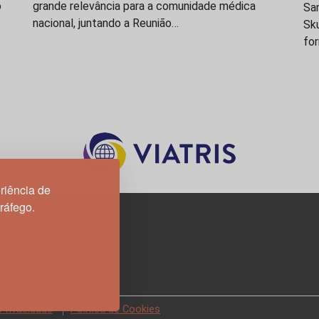
o
grande relevância para a comunidade médica
San
nacional, juntando a Reunião…
Sk
fo
riência de
tráfego.
3H, esc. 37
 Privacidade
Política de Cookies