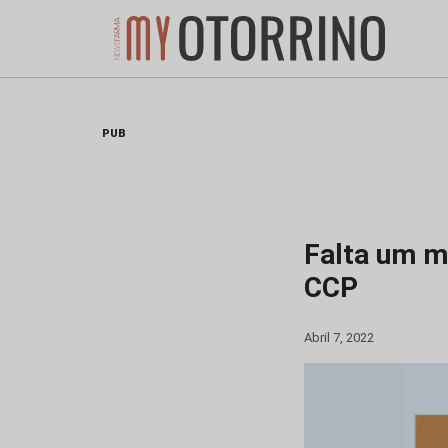
Skip
to
content
PUB
Falta um m
CCP
Abril 7, 2022