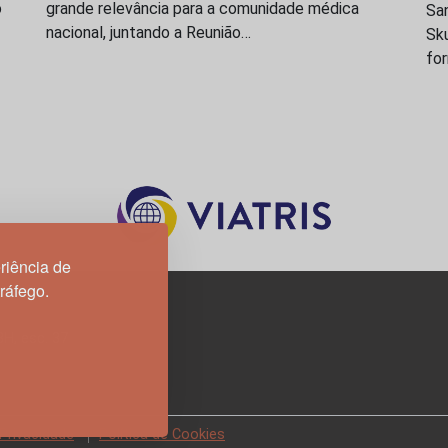
o
grande relevância para a comunidade médica
San
nacional, juntando a Reunião…
Sk
fo
riência de
tráfego.
3H, esc. 37
 Privacidade
Política de Cookies