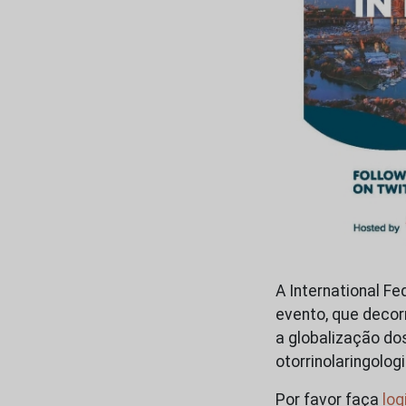
A International Fe
evento, que decor
a globalização do
otorrinolaringolog
Por favor faça
log