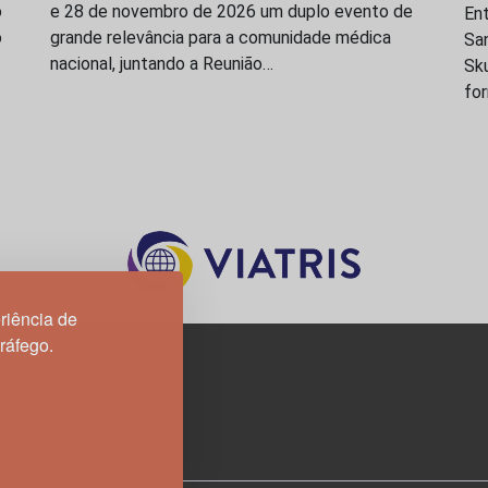
o
e 28 de novembro de 2026 um duplo evento de
En
o
grande relevância para a comunidade médica
San
nacional, juntando a Reunião…
Sk
fo
riência de
tráfego.
3H, esc. 37