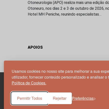
Otoneurologia (APO) realiza mais uma edição d
Otoneuro, nos dias 2 e 3 de outubro de 2026, n
Hotel MH Peniche, reunindo especialistas…
APOIOS
Usamos cookies no nosso site para melhorar a sua expe
utilizador, fornecer conteúdo personalizado e analisar o 
Política de Cookies.
Edif. Lisboa Oriente | Av. Infante D. Henrique, n.º 33
1800-282 Lisboa | Portugal
Permitir Todos
Rejeitar
Preferências
21 850 40 65