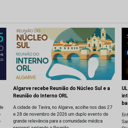
Algarve recebe Reunião do Núcleo Sul e a
UL
Reunião do Interno ORL
in
ba
de
A cidade de Tavira, no Algarve, acolhe nos dias 27
o
e 28 de novembro de 2026 um duplo evento de
En
o
grande relevância para a comunidade médica
San
nacional, juntando a Reunião…