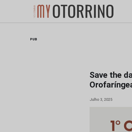
Skip
to
content
PUB
Save the da
Orofarínge
Julho 3, 2025