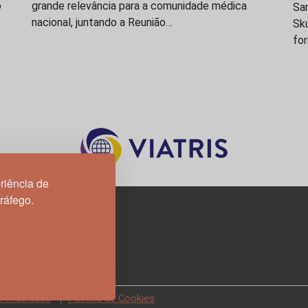
o
grande relevância para a comunidade médica
San
nacional, juntando a Reunião…
Sk
fo
riência de
tráfego.
3H, esc. 37
 Privacidade
Política de Cookies