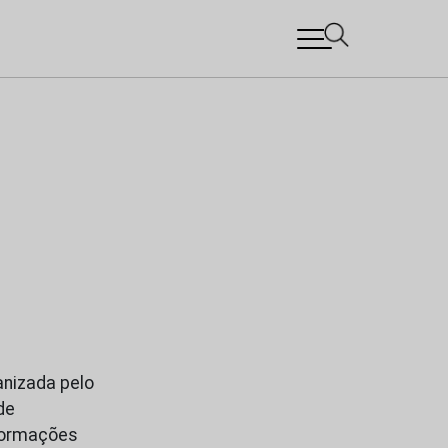
anizada pelo
de
nformações