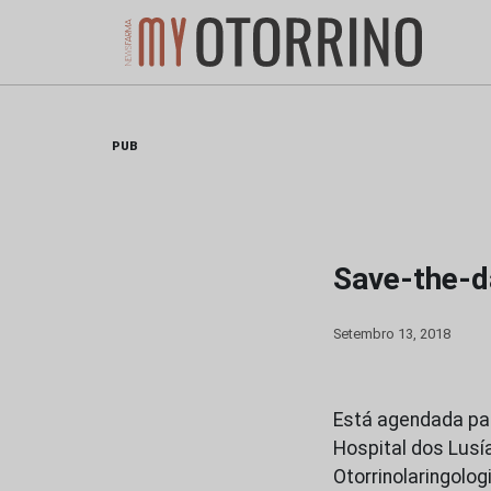
Skip
to
content
PUB
Save-the-d
Setembro 13, 2018
Está agendada par
Hospital dos Lusía
Otorrinolaringolog