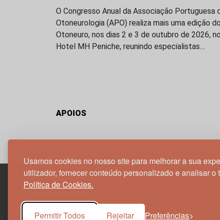
O Congresso Anual da Associação Portuguesa 
Otoneurologia (APO) realiza mais uma edição d
Otoneuro, nos dias 2 e 3 de outubro de 2026, n
Hotel MH Peniche, reunindo especialistas…
APOIOS
Usamos cookies no nosso site para melhorar a sua expe
utilizador, fornecer conteúdo personalizado e analisar o 
Política de Cookies.
Edif. Lisboa Oriente | Av. Infante D. Henrique, n.º 33
1800-282 Lisboa | Portugal
Permitir Todos
Rejeitar
Preferências
21 850 40 65