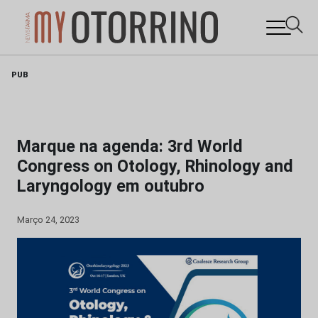
Skip
PUB
to
content
Marque na agenda: 3rd World
Congress on Otology, Rhinology and
Laryngology em outubro
Março 24, 2023