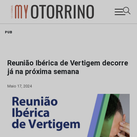
Skip
PUB
to
content
Reunião Ibérica de Vertigem decorre
já na próxima semana
Maio 17, 2024