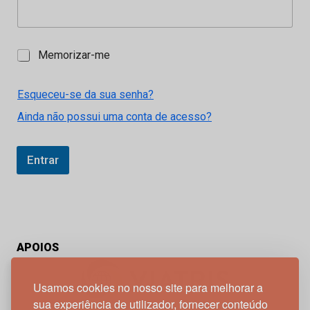
M
Memorizar-me
e
m
o
Esqueceu-se da sua senha?
r
Ainda não possui uma conta de acesso?
i
z
a
r
Entrar
-
m
e
APOIOS
Usamos cookies no nosso site para melhorar a
sua experiência de utilizador, fornecer conteúdo