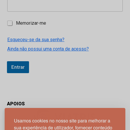
M
Memorizar-me
e
m
o
Esqueceu-se da sua senha?
r
Ainda não possui uma conta de acesso?
i
z
a
r
Entrar
-
m
e
APOIOS
Usamos cookies no nosso site para melhorar a
sua experiência de utilizador, fornecer conteúdo