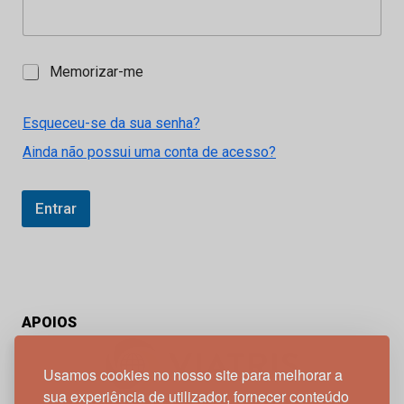
M
Memorizar-me
e
m
o
Esqueceu-se da sua senha?
r
Ainda não possui uma conta de acesso?
i
z
a
r
Entrar
-
m
e
APOIOS
Usamos cookies no nosso site para melhorar a
sua experiência de utilizador, fornecer conteúdo