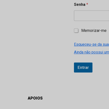
Senha
*
M
Memorizar-me
e
m
o
Esqueceu-se da sua
r
Ainda não possui u
i
z
a
r
Entrar
-
m
e
APOIOS